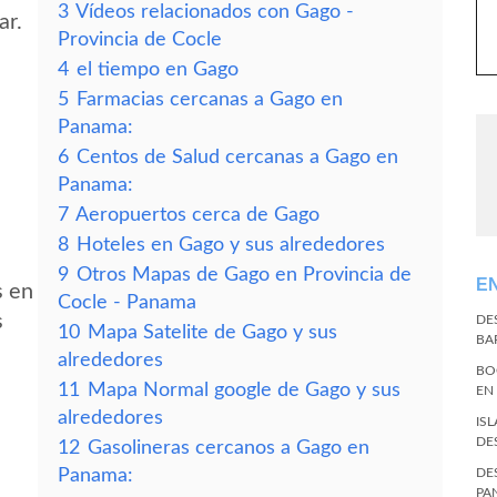
3
Vídeos relacionados con Gago -
ar.
Provincia de Cocle
4
el tiempo en Gago
5
Farmacias cercanas a Gago en
Panama:
6
Centos de Salud cercanas a Gago en
Panama:
7
Aeropuertos cerca de Gago
8
Hoteles en Gago y sus alrededores
s
9
Otros Mapas de Gago en Provincia de
E
s en
Cocle - Panama
s
DE
10
Mapa Satelite de Gago y sus
BA
alrededores
BO
11
Mapa Normal google de Gago y sus
EN
alrededores
IS
DE
12
Gasolineras cercanos a Gago en
Panama:
DE
PA