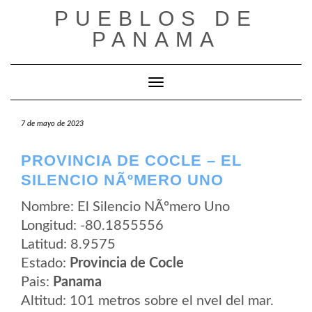
Saltar
PUEBLOS DE
al
contenido
PANAMA
Cambiar modo de navegación
7 de mayo de 2023
PROVINCIA DE COCLE – EL
SILENCIO NÃºMERO UNO
Nombre: El Silencio NÃºmero Uno
Longitud: -80.1855556
Latitud: 8.9575
Estado:
Provincia de Cocle
Pais:
Panama
Altitud: 101 metros sobre el nvel del mar.