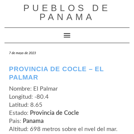
Saltar
PUEBLOS DE
al
contenido
PANAMA
Cambiar modo de navegación
7 de mayo de 2023
PROVINCIA DE COCLE – EL
PALMAR
Nombre: El Palmar
Longitud: -80.4
Latitud: 8.65
Estado:
Provincia de Cocle
Pais:
Panama
Altitud: 698 metros sobre el nvel del mar.