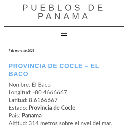
Saltar
PUEBLOS DE
al
contenido
PANAMA
Cambiar modo de navegación
7 de mayo de 2023
PROVINCIA DE COCLE – EL
BACO
Nombre: El Baco
Longitud: -80.4666667
Latitud: 8.6166667
Estado:
Provincia de Cocle
Pais:
Panama
Altitud: 314 metros sobre el nvel del mar.