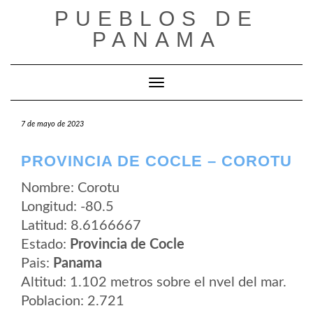
Saltar
PUEBLOS DE
al
contenido
PANAMA
Cambiar modo de navegación
7 de mayo de 2023
PROVINCIA DE COCLE – COROTU
Nombre: Corotu
Longitud: -80.5
Latitud: 8.6166667
Estado:
Provincia de Cocle
Pais:
Panama
Altitud: 1.102 metros sobre el nvel del mar.
Poblacion: 2.721