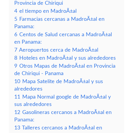
Provincia de Chiriqui
4
el tiempo en MadroÃ±al
5
Farmacias cercanas a MadroÃ±al en
Panama:
6
Centos de Salud cercanas a MadroÃ±al
en Panama:
7
Aeropuertos cerca de MadroÃ±al
8
Hoteles en MadroÃ±al y sus alrededores
9
Otros Mapas de MadroÃ±al en Provincia
de Chiriqui - Panama
10
Mapa Satelite de MadroÃ±al y sus
alrededores
11
Mapa Normal google de MadroÃ±al y
sus alrededores
12
Gasolineras cercanos a MadroÃ±al en
Panama:
13
Talleres cercanos a MadroÃ±al en