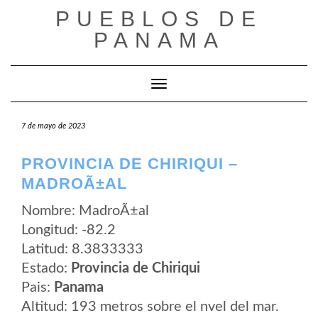
Saltar
PUEBLOS DE
al
contenido
PANAMA
Cambiar modo de navegación
7 de mayo de 2023
PROVINCIA DE CHIRIQUI –
MADROÃ±AL
Nombre: MadroÃ±al
Longitud: -82.2
Latitud: 8.3833333
Estado:
Provincia de Chiriqui
Pais:
Panama
Altitud: 193 metros sobre el nvel del mar.