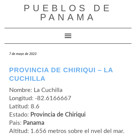
Saltar
PUEBLOS DE
al
contenido
PANAMA
Cambiar modo de navegación
7 de mayo de 2023
PROVINCIA DE CHIRIQUI – LA
CUCHILLA
Nombre: La Cuchilla
Longitud: -82.6166667
Latitud: 8.6
Estado:
Provincia de Chiriqui
Pais:
Panama
Altitud: 1.656 metros sobre el nvel del mar.