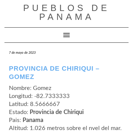
Saltar
PUEBLOS DE
al
contenido
PANAMA
Cambiar modo de navegación
7 de mayo de 2023
PROVINCIA DE CHIRIQUI –
GOMEZ
Nombre: Gomez
Longitud: -82.7333333
Latitud: 8.5666667
Estado:
Provincia de Chiriqui
Pais:
Panama
Altitud: 1.026 metros sobre el nvel del mar.