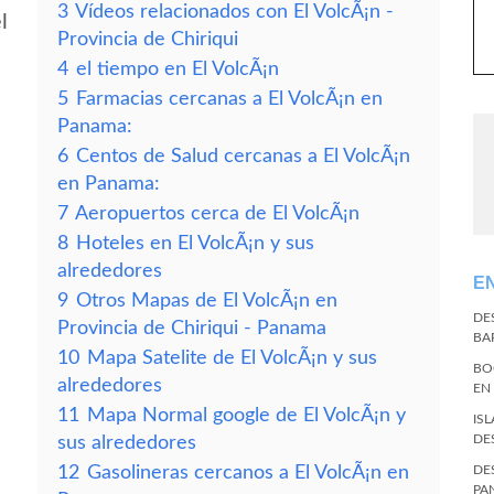
3
Vídeos relacionados con El VolcÃ¡n -
l
Provincia de Chiriqui
4
el tiempo en El VolcÃ¡n
5
Farmacias cercanas a El VolcÃ¡n en
Panama:
6
Centos de Salud cercanas a El VolcÃ¡n
en Panama:
7
Aeropuertos cerca de El VolcÃ¡n
8
Hoteles en El VolcÃ¡n y sus
alrededores
E
9
Otros Mapas de El VolcÃ¡n en
DE
Provincia de Chiriqui - Panama
BA
10
Mapa Satelite de El VolcÃ¡n y sus
BO
alrededores
EN
11
Mapa Normal google de El VolcÃ¡n y
IS
DE
sus alrededores
12
Gasolineras cercanos a El VolcÃ¡n en
DE
PA