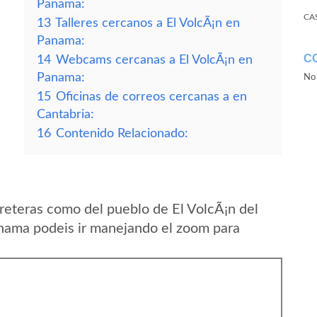
Panama:
CA
13
Talleres cercanos a El VolcÃ¡n en
Panama:
C
14
Webcams cercanas a El VolcÃ¡n en
Panama:
No 
15
Oficinas de correos cercanas a en
Cantabria:
16
Contenido Relacionado:
reteras como del pueblo de El VolcÃ¡n del
anama podeis ir manejando el zoom para