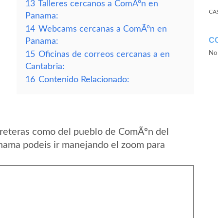
13
Talleres cercanos a ComÃºn en
CA
Panama:
14
Webcams cercanas a ComÃºn en
C
Panama:
15
Oficinas de correos cercanas a en
No 
Cantabria:
16
Contenido Relacionado:
rreteras como del pueblo de ComÃºn del
anama podeis ir manejando el zoom para