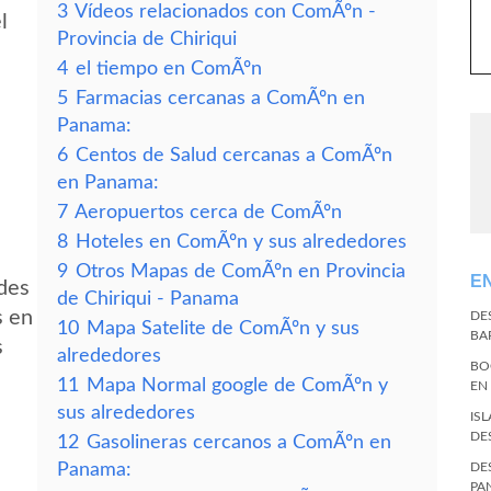
3
Vídeos relacionados con ComÃºn -
l
Provincia de Chiriqui
4
el tiempo en ComÃºn
5
Farmacias cercanas a ComÃºn en
Panama:
6
Centos de Salud cercanas a ComÃºn
en Panama:
7
Aeropuertos cerca de ComÃºn
8
Hoteles en ComÃºn y sus alrededores
9
Otros Mapas de ComÃºn en Provincia
E
des
de Chiriqui - Panama
s en
DE
10
Mapa Satelite de ComÃºn y sus
BA
s
alrededores
BO
11
Mapa Normal google de ComÃºn y
EN
sus alrededores
IS
DE
12
Gasolineras cercanos a ComÃºn en
Panama:
DE
PA