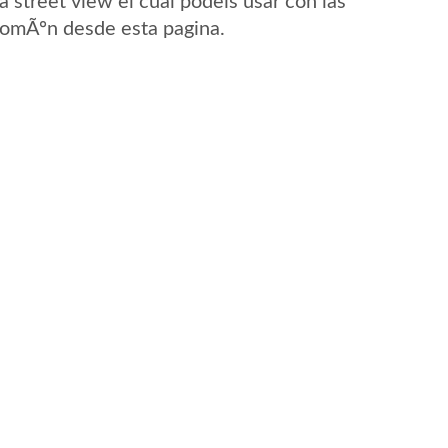
street view el cual podeis usar con las
 ComÃºn desde esta pagina.