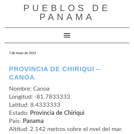
Saltar
PUEBLOS DE
al
contenido
PANAMA
Cambiar modo de navegación
7 de mayo de 2023
PROVINCIA DE CHIRIQUI –
CANOA
Nombre: Canoa
Longitud: -81.7833333
Latitud: 8.4333333
Estado:
Provincia de Chiriqui
Pais:
Panama
Altitud: 2.142 metros sobre el nvel del mar.