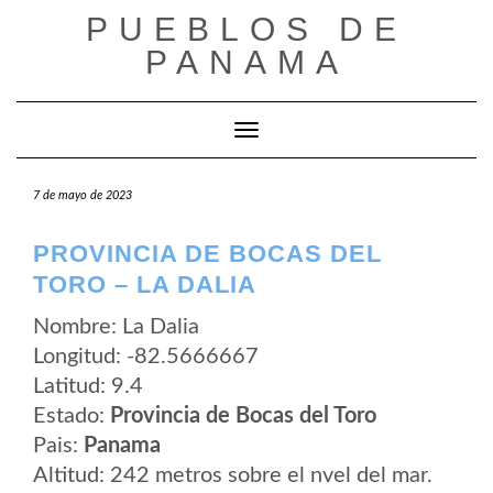
Saltar
PUEBLOS DE
al
contenido
PANAMA
Cambiar modo de navegación
7 de mayo de 2023
PROVINCIA DE BOCAS DEL
TORO – LA DALIA
Nombre: La Dalia
Longitud: -82.5666667
Latitud: 9.4
Estado:
Provincia de Bocas del Toro
Pais:
Panama
Altitud: 242 metros sobre el nvel del mar.