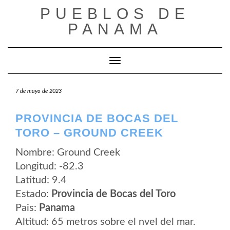
Saltar
PUEBLOS DE
al
contenido
PANAMA
Cambiar modo de navegación
7 de mayo de 2023
PROVINCIA DE BOCAS DEL
TORO – GROUND CREEK
Nombre: Ground Creek
Longitud: -82.3
Latitud: 9.4
Estado:
Provincia de Bocas del Toro
Pais:
Panama
Altitud: 65 metros sobre el nvel del mar.