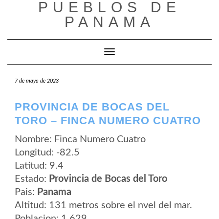
PUEBLOS DE
Saltar
al
PANAMA
contenido
Cambiar modo de navegación
7 de mayo de 2023
PROVINCIA DE BOCAS DEL
TORO – FINCA NUMERO CUATRO
Nombre: Finca Numero Cuatro
Longitud: -82.5
Latitud: 9.4
Estado:
Provincia de Bocas del Toro
Pais:
Panama
Altitud: 131 metros sobre el nvel del mar.
Poblacion: 1.629