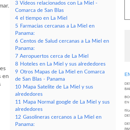
3
Vídeos relacionados con La Miel -
mar.
Comarca de San Blas
4
el tiempo en La Miel
5
Farmacias cercanas a La Miel en
Panama:
6
Centos de Salud cercanas a La Miel en
Panama:
7
Aeropuertos cerca de La Miel
8
Hoteles en La Miel y sus alrededores
des
9
Otros Mapas de La Miel en Comarca
E
s en
de San Blas - Panama
s
DE
10
Mapa Satelite de La Miel y sus
BA
alrededores
BO
11
Mapa Normal google de La Miel y sus
EN
alrededores
IS
DE
12
Gasolineras cercanos a La Miel en
Panama:
DE
PA