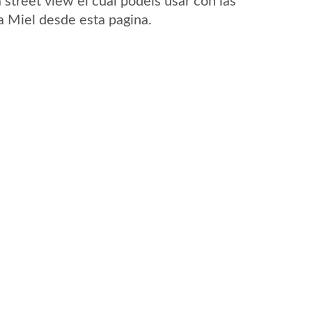
street view el cual podeis usar con las
La Miel desde esta pagina.