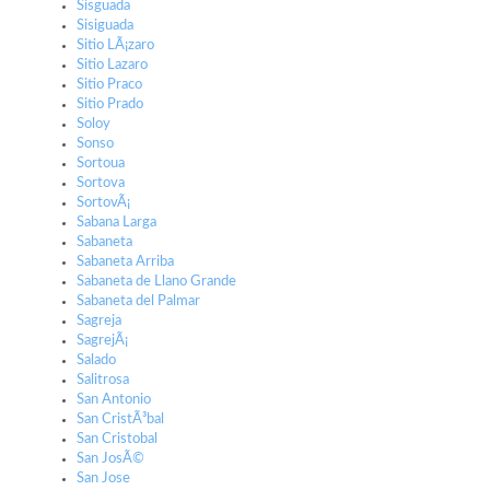
Sisguada
Sisiguada
Sitio LÃ¡zaro
Sitio Lazaro
Sitio Praco
Sitio Prado
Soloy
Sonso
Sortoua
Sortova
SortovÃ¡
Sabana Larga
Sabaneta
Sabaneta Arriba
Sabaneta de Llano Grande
Sabaneta del Palmar
Sagreja
SagrejÃ¡
Salado
Salitrosa
San Antonio
San CristÃ³bal
San Cristobal
San JosÃ©
San Jose