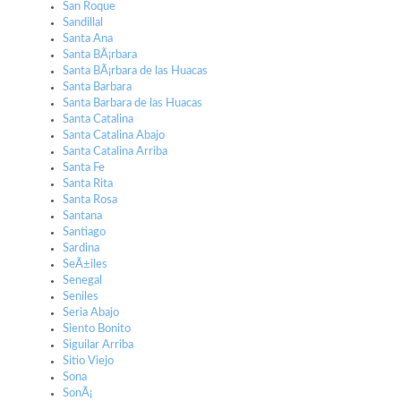
San Roque
Sandillal
Santa Ana
Santa BÃ¡rbara
Santa BÃ¡rbara de las Huacas
Santa Barbara
Santa Barbara de las Huacas
Santa Catalina
Santa Catalina Abajo
Santa Catalina Arriba
Santa Fe
Santa Rita
Santa Rosa
Santana
Santiago
Sardina
SeÃ±iles
Senegal
Seniles
Seria Abajo
Siento Bonito
Siguilar Arriba
Sitio Viejo
Sona
SonÃ¡