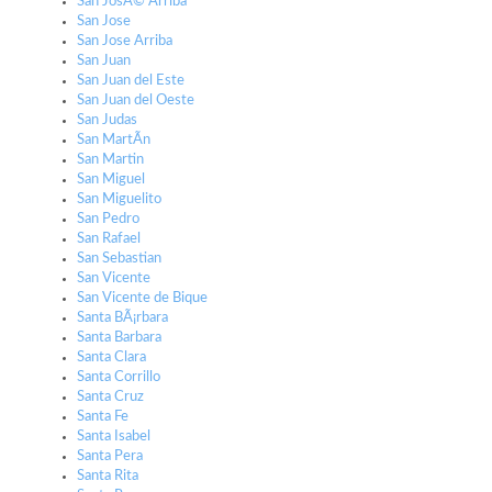
San JosÃ© Arriba
San Jose
San Jose Arriba
San Juan
San Juan del Este
San Juan del Oeste
San Judas
San MartÃ­n
San Martin
San Miguel
San Miguelito
San Pedro
San Rafael
San Sebastian
San Vicente
San Vicente de Bique
Santa BÃ¡rbara
Santa Barbara
Santa Clara
Santa Corrillo
Santa Cruz
Santa Fe
Santa Isabel
Santa Pera
Santa Rita