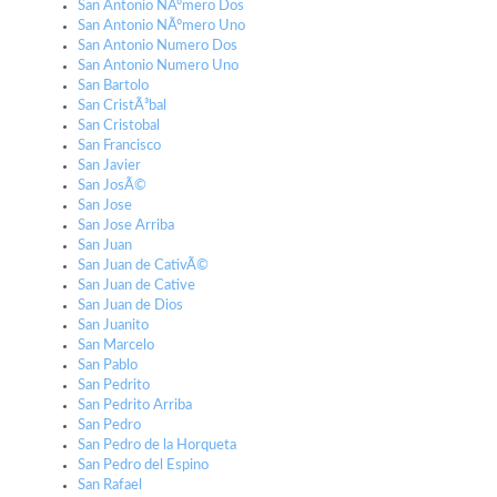
San Antonio NÃºmero Dos
San Antonio NÃºmero Uno
San Antonio Numero Dos
San Antonio Numero Uno
San Bartolo
San CristÃ³bal
San Cristobal
San Francisco
San Javier
San JosÃ©
San Jose
San Jose Arriba
San Juan
San Juan de CativÃ©
San Juan de Cative
San Juan de Dios
San Juanito
San Marcelo
San Pablo
San Pedrito
San Pedrito Arriba
San Pedro
San Pedro de la Horqueta
San Pedro del Espino
San Rafael