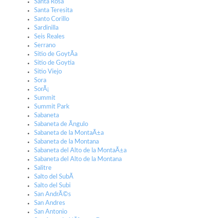
Santa Rosa
Santa Teresita
Santo Corillo
Sardinilla
Seis Reales
Serrano
Sitio de GoytÃ­a
Sitio de Goytia
Sitio Viejo
Sora
SorÃ¡
Summit
Summit Park
Sabaneta
Sabaneta de Ãngulo
Sabaneta de la MontaÃ±a
Sabaneta de la Montana
Sabaneta del Alto de la MontaÃ±a
Sabaneta del Alto de la Montana
Salitre
Salto del SubÃ­
Salto del Subi
San AndrÃ©s
San Andres
San Antonio