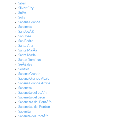
Siban
Silver City
SolÃ­s
Solis
Sabana Grande
Sabaneta
San JosÃ©
San Jose
San Pedro
Santa Ana
Santa MarÃ­a
Santa Maria
Santo Domingo
SeÃ±ales
Senales
Sabana Grande
Sabana Grande Abajo
Sabana Grande Arriba
Sabaneta
Sabaneta del LeÃ³n
Sabaneta del Leon
Sabanetas del PontÃ³n
Sabanetas del Ponton
Sabanita
Sabanita del PortÃ³n