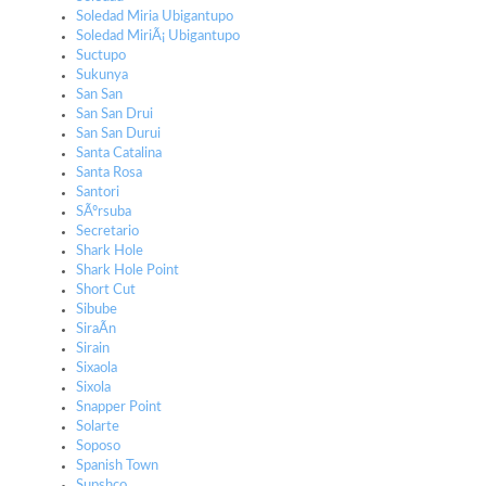
Soledad Miria Ubigantupo
Soledad MiriÃ¡ Ubigantupo
Suctupo
Sukunya
San San
San San Drui
San San Durui
Santa Catalina
Santa Rosa
Santori
SÃºrsuba
Secretario
Shark Hole
Shark Hole Point
Short Cut
Sibube
SiraÃ­n
Sirain
Sixaola
Sixola
Snapper Point
Solarte
Soposo
Spanish Town
Supshco