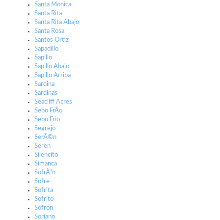
Santa Monica
Santa Rita
Santa Rita Abajo
Santa Rosa
Santos Ortiz
Sapadillo
Sapillo
Sapillo Abajo
Sapillo Arriba
Sardina
Sardinas
Seacliff Acres
Sebo FrÃ­o
Sebo Frio
Segrejo
SerÃ©n
Seren
Silencito
Simanca
SofrÃ³n
Sofre
Sofrita
Sofrito
Sofron
Soriano