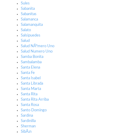
Sules
Sabanita
Sabanitas
Salamanca
Salamanquita
Salato
Salsipuedes
Salud
Salud NÃºmero Uno
Salud Numero Uno
Samba Bonita
Sambalamba
Santa Elena
Santa Fe
Santa Isabel
Santa Librada
Santa Marta
Santa Rita
Santa Rita Arriba
Santa Rosa
Santo Domingo
Sardina
Sardinilla
Sherman
SibÃ¡n