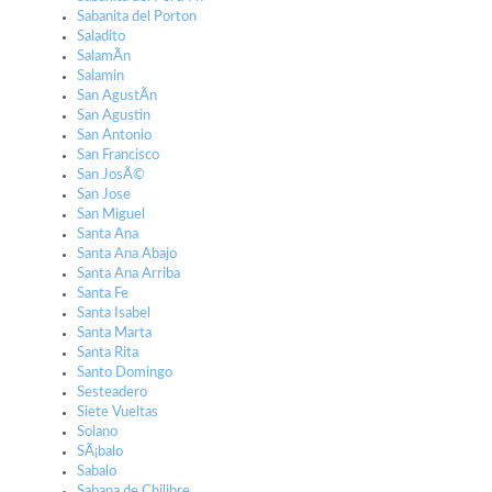
Sabanita del Porton
Saladito
SalamÃ­n
Salamin
San AgustÃ­n
San Agustin
San Antonio
San Francisco
San JosÃ©
San Jose
San Miguel
Santa Ana
Santa Ana Abajo
Santa Ana Arriba
Santa Fe
Santa Isabel
Santa Marta
Santa Rita
Santo Domingo
Sesteadero
Siete Vueltas
Solano
SÃ¡balo
Sabalo
Sabana de Chilibre