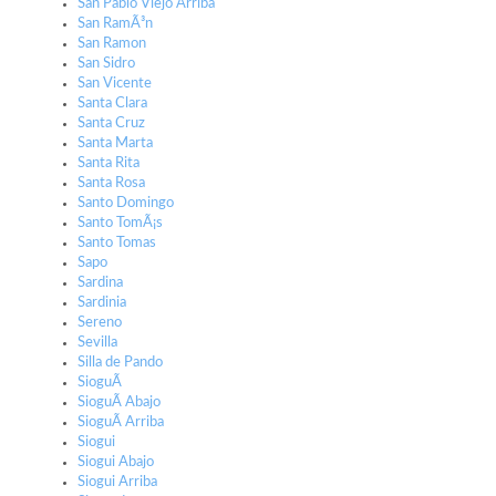
San Pablo Viejo Arriba
San RamÃ³n
San Ramon
San Sidro
San Vicente
Santa Clara
Santa Cruz
Santa Marta
Santa Rita
Santa Rosa
Santo Domingo
Santo TomÃ¡s
Santo Tomas
Sapo
Sardina
Sardinia
Sereno
Sevilla
Silla de Pando
SioguÃ­
SioguÃ­ Abajo
SioguÃ­ Arriba
Siogui
Siogui Abajo
Siogui Arriba