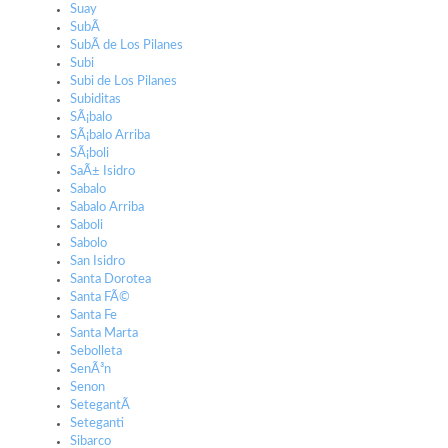
Suay
SubÃ­
SubÃ­ de Los Pilanes
Subi
Subi de Los Pilanes
Subiditas
SÃ¡balo
SÃ¡balo Arriba
SÃ¡boli
SaÃ± Isidro
Sabalo
Sabalo Arriba
Saboli
Sabolo
San Isidro
Santa Dorotea
Santa FÃ©
Santa Fe
Santa Marta
Sebolleta
SenÃ³n
Senon
SetegantÃ­
Seteganti
Sibarco