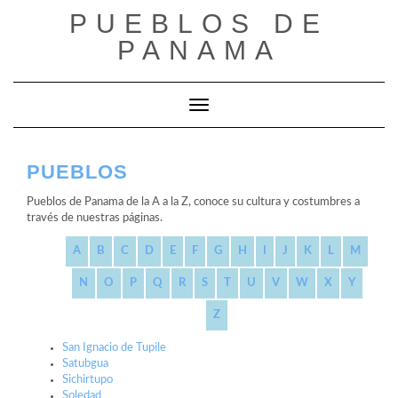
Saltar
PUEBLOS DE
al
contenido
PANAMA
Cambiar modo de navegación
PUEBLOS
Pueblos de Panama de la A a la Z, conoce su cultura y costumbres a
través de nuestras páginas.
A
B
C
D
E
F
G
H
I
J
K
L
M
N
O
P
Q
R
S
T
U
V
W
X
Y
Z
San Ignacio de Tupile
Satubgua
Sichirtupo
Soledad